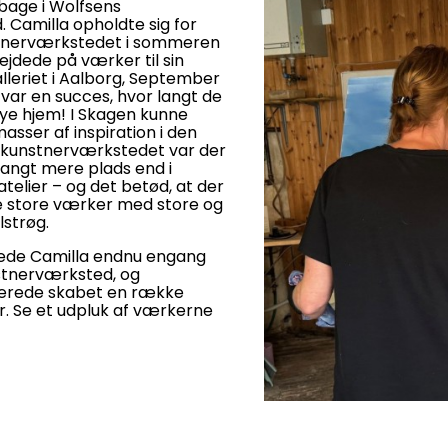
lbage i Wolfsens
 Camilla opholdte sig for
stnerværkstedet i sommeren
ejdede på værker til sin
alleriet i Aalborg, September
 var en succes, hvor langt de
nye hjem! I Skagen kunne
asser af inspiration i den
i kunstnerværkstedet var der
langt mere plads end i
telier – og det betød, at der
ave store værker med store og
strøg.
ttede Camilla endnu engang
nstnerværksted, og
lerede skabet en række
r. Se et udpluk af værkerne