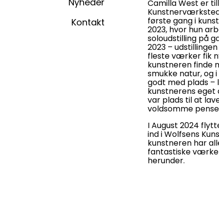
Nyheder
Camilla West er ti
Kunstnerværksted.
første gang i kun
Kontakt
2023, hvor hun arb
soloudstilling på g
2023 – udstillingen
fleste værker fik 
kunstneren finde m
smukke natur, og 
godt med plads – 
kunstnerens eget a
var plads til at l
voldsomme pensel
I August 2024 fly
ind i Wolfsens Ku
kunstneren har al
fantastiske værke
herunder.