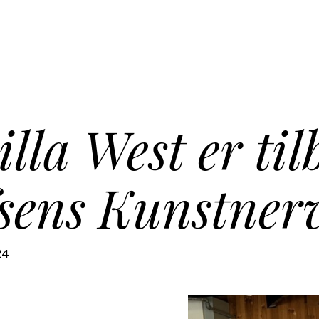
lla West er til
sens Kunstner
24