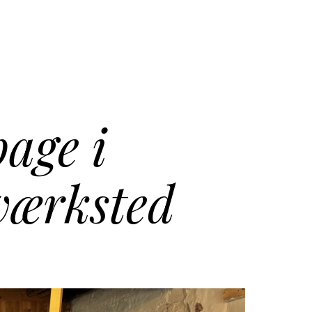
bage i
værksted