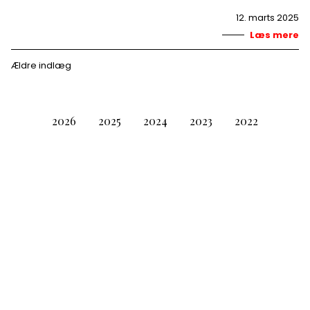
12. marts 2025
Læs mere
Navigation til indlæg
Ældre indlæg
2026
2025
2024
2023
2022