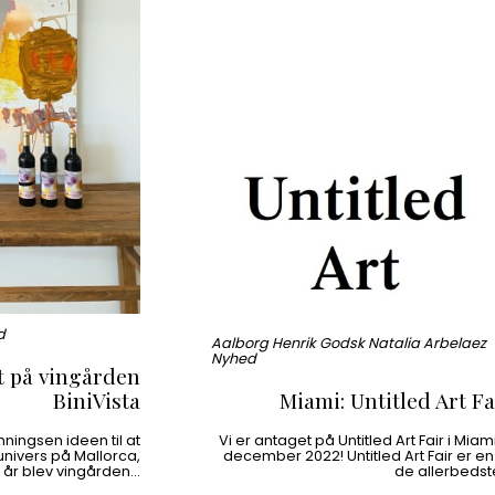
d
Aalborg Henrik Godsk Natalia Arbelaez
Nyhed
t på vingården
BiniVista
Miami: Untitled Art Fa
nningsen ideen til at
Vi er antaget på Untitled Art Fair i Miami 
univers på Mallorca,
december 2022! Untitled Art Fair er en
år blev vingården…
de allerbeds