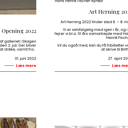
Hans Henrik Fischer Nyhed
Art Herning 20
Art Herning 2022 finder sted 6. – 8. m
 Opening 2022
Vi er selvfølgelig med igen i år, og i
fejrer vi bl.a. 10 års samarbejde med H
Henrik Fisch
f galleriet i Skagen
en 2. juli. Der bliver
Vil du også med, kan du få fribilletter 
 at drikke, varmt fra…
at skrive til Birt
01. juni 2022
27. april 2
Læs mere
Læs me