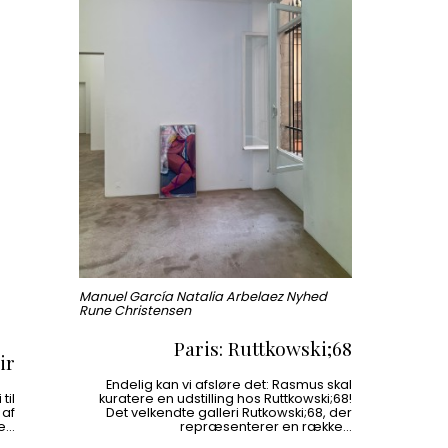
Manuel García Natalia Arbelaez Nyhed
Rune Christensen
Paris: Ruttkowski;68
ir
Endelig kan vi afsløre det: Rasmus skal
til
kuratere en udstilling hos Ruttkowski;68!
 af
Det velkendte galleri Rutkowski;68, der
te…
repræsenterer en række…