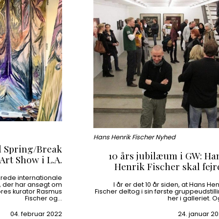
Hans Henrik Fischer Nyhed
l Spring/Break
10 års jubilæum i GW: Ha
Art Show i L.A.
Henrik Fischer skal fejr
drede internationale
r, der har ansøgt om
I år er det 10 år siden, at Hans Hen
ores kurator Rasmus
Fischer deltog i sin første gruppeudstill
Fischer og…
her i galleriet. 
04. februar 2022
24. januar 2