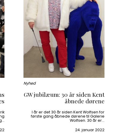
Nyhed
ns
GW jubilæum: 30 år siden Kent
es
åbnede dørene
rik
I år er det 30 år siden Kent Wolfsen for
ing
første gang åbnede dørene til Galerie
Og…
Wolfsen. 30 år er…
022
24. januar 2022