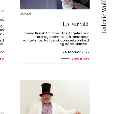
Galerie Wolfsen
22
Nyhed
aj.
L.A. var vild!
 år
ans
Spring Break Art Show i Los Angeles bød
er.
først og fremmest på fantastiske
ved
kontakter og fantastisk opmærksomhed,
he.
og både Untitled…
022
24. februar 2022
re
Læs mere