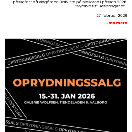
påskefest på vingården BiniVista på Mallorca i påsken 2026.
”Symbiosis” udspringer af…
27. februar 2026
Læs mere