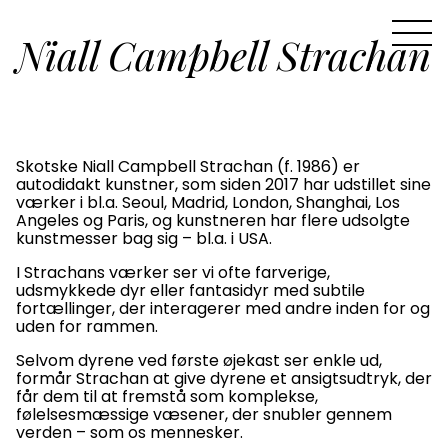
Niall Campbell Strachan
Skotske Niall Campbell Strachan (f. 1986) er
autodidakt kunstner, som siden 2017 har udstillet sine
værker i bl.a. Seoul, Madrid, London, Shanghai, Los
Angeles og Paris, og kunstneren har flere udsolgte
kunstmesser bag sig – bl.a. i USA.
I Strachans værker ser vi ofte farverige,
udsmykkede dyr eller fantasidyr med subtile
fortællinger, der interagerer med andre inden for og
uden for rammen.
Selvom dyrene ved første øjekast ser enkle ud,
formår Strachan at give dyrene et ansigtsudtryk, der
får dem til at fremstå som komplekse,
følelsesmæssige væsener, der snubler gennem
verden – som os mennesker.