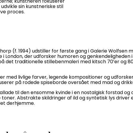
erne; kunstneren fokuserer
dvikle sin kunstneriske stil
ive proces.
horp (f. 1994) udstiller for første gang i Galerie Wolfsen
 i London, der udforsker humoren og genkendeligheden 
å det traditionelle stillebenmaleri med kitsch 70’er og 8
er med livlige farver, legende kompositioner og udforsk
userer på rodede spiseborde oversået med mad og drikke
allade til den ensomme kvinde i en nostalgisk forstad og de
er. Abstrakte skildringer af ild og syntetisk lys driver 
det derhjemme.