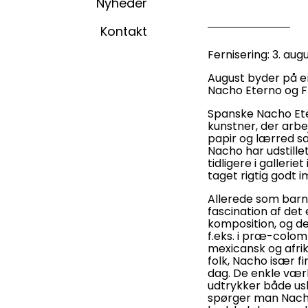
Nyheder
Kontakt
Fernisering: 3. augus
August byder på en
Nacho Eterno og F
Spanske Nacho Eter
kunstner, der arb
papir og lærred s
Nacho har udstille
tidligere i gallerie
taget rigtig godt i
Allerede som bar
fascination af det
komposition, og de
f.eks. i præ-colom
mexicansk og afrik
folk, Nacho især fin
dag. De enkle vær
udtrykker både us
spørger man Nacho