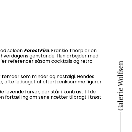
 med soloen
Forest Fire
.
Frankie Thorp er en
i hverdagens genstande. Hun arbejder med
0’er referencer såsom cocktails og retro
Galerie Wolfsen
er temaer som minder og nostalgi. Hendes
, ofte ledsaget af eftertænksomme figurer.
 levende farver, der står i kontrast til de
en fortælling om sene nætter tilbragt i trøst