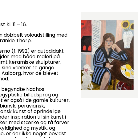
t kl. 11 – 16.
 dobbelt soloudstilling med
rankie Thorp.
no (f. 1992) er autodidakt
ejder med både maleri på
amt keramiske skulpturer.
t sine værker to gange
t i Aalborg, hvor de blevet
mod.
n begyndte Nachos
 egyptiske billedsprog og
t er også i de gamle kulturer,
biansk, peruviansk,
ansk kunst af oprindelige
der inspiration til sin kunst i
ker med stærke og rå farver
kyldighed og mystik, og
, er der ikke noget bevidst