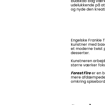
budskab bag værk
udelukkende på at u
og nyde den kreat
Engelske Frankie T
kunstner med base
et moderne twist p
desserter.
Kunstneren arbejd
større værker fok
Forest Fire
er en b
mere afdæmpede ton
omkring spisebor