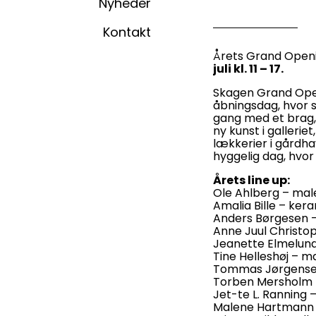
Nyheder
Kontakt
Årets Grand Openi
juli kl. 11 – 17.
Skagen Grand Openi
åbningsdag, hvor 
gang med et brag,
ny kunst i galleriet
lækkerier i gårdha
hyggelig dag, hvor
Årets line up:
Ole Ahlberg – male
Amalia Bille – ker
Anders Børgesen 
Anne Juul Christo
Jeanette Elmelund
Tine Helleshøj – m
Tommas Jørgensen
Torben Mersholm 
Jet-te L. Ranning 
Malene Hartmann 