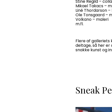
Stine Regild – coll
Mikael Takacs – m
Liné Thordarson –
Ole Tonsgaard – m
Volkano – maleri
m.fl.
Flere af galleriets
deltage, så her er 
snakke kunst og in
Sneak Pe