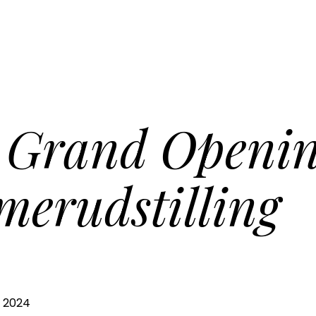
/ Grand Openi
erudstilling
li 2024