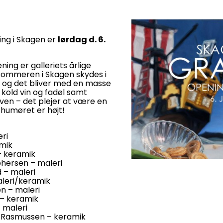
ng i Skagen er
lørdag d. 6.
ng er galleriets årlige
sommeren i Skagen skydes i
 og det bliver med en masse
, kold vin og fadøl samt
ven – det plejer at være en
 humøret er højt!
ri
amik
– keramik
phersen – maleri
 – maleri
aleri/keramik
 – maleri
– keramik
– maleri
Rasmussen – keramik