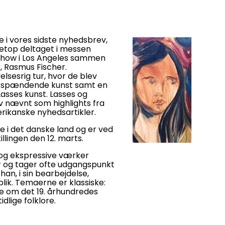
 i vores sidste nyhedsbrev,
netop deltaget i messen
Show i Los Angeles sammen
, Rasmus Fischer.
lsesrig tur, hvor de blev
 spændende kunst samt en
Lasses kunst. Lasses og
v nævnt som highlights fra
rikanske nyhedsartikler.
ge i det danske land og er ved
tillingen den 12. marts.
 og ekspressive værker
r og tager ofte udgangspunkt
han, i sin bearbejdelse,
 blik. Temaerne er klassiske:
ne om det 19. århundredes
dlige folklore.