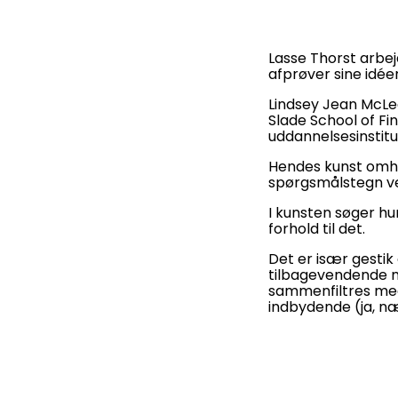
Lasse Thorst arbej
afprøver sine idée
Lindsey Jean McLea
Slade School of Fi
uddannelsesinstitu
Hendes kunst omhan
spørgsmålstegn ved
I kunsten søger hu
forhold til det.
Det er især gestik
tilbagevendende mo
sammenfiltres med 
indbydende (ja, n