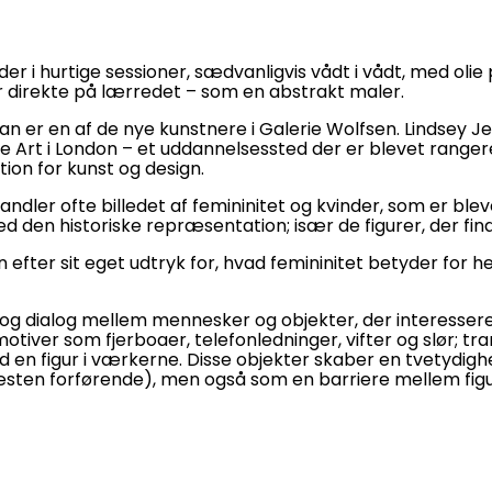
der i hurtige sessioner, sædvanligvis vådt i vådt, med olie
r direkte på lærredet – som en abstrakt maler.
n er en af de nye kunstnere i Galerie Wolfsen. Lindsey 
ne Art i London – et uddannelsessted der er blevet range
tion for kunst og design.
dler ofte billedet af femininitet og kvinder, som er ble
 den historiske repræsentation; især de figurer, der fi
n efter sit eget udtryk for, hvad femininitet betyder for h
 og dialog mellem mennesker og objekter, der interesser
tiver som fjerboaer, telefonledninger, vifter og slør; tr
en figur i værkerne. Disse objekter skaber en tvetydighe
æsten forførende), men også som en barriere mellem fig