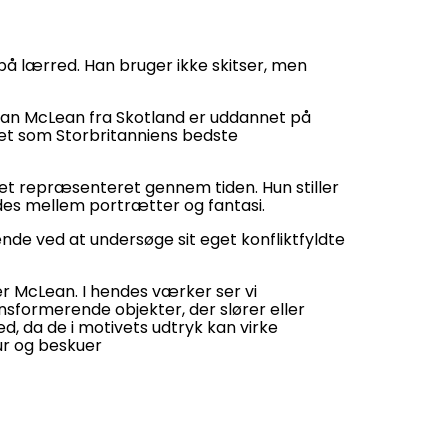
 på lærred. Han bruger ikke skitser, men
Jean McLean fra Skotland er uddannet på
ret som Storbritanniens bedste
vet repræsenteret gennem tiden. Hun stiller
ndes mellem portrætter og fantasi.
ende ved at undersøge sit eget konfliktfyldte
er McLean. I hendes værker ser vi
ansformerende objekter, der slører eller
d, da de i motivets udtryk kan virke
ur og beskuer