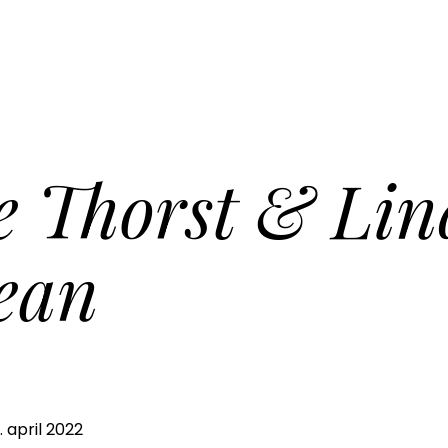
e Thorst & Lin
ean
. april 2022