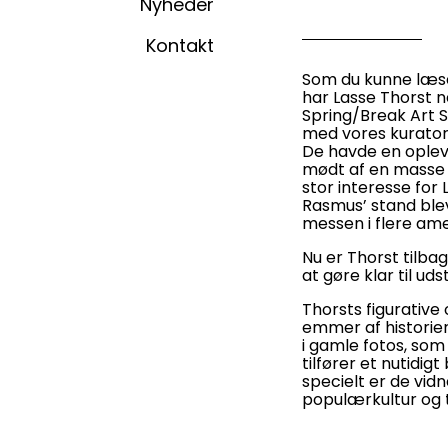
Nyheder
Kontakt
Som du kunne læse
har Lasse Thorst 
Spring/Break Art 
med vores kurator
De havde en opleve
mødt af en masse
stor interesse for 
Rasmus’ stand ble
messen i flere ame
Nu er Thorst tilba
at gøre klar til uds
Thorsts figurative
emmer af historie
i gamle fotos, som 
tilfører et nutidigt
specielt er de vid
populærkultur og ti