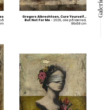
ss
Gregers Albrechtsen, Cure Yourself…
 på
But Not For Me
- 2026, olie på lærred,
 cm
86x58 cm