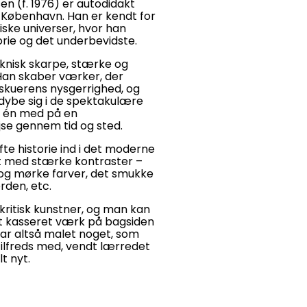
n (f. 1976) er autodidakt
i København. Han er kendt for
iske universer, hvor han
rie og det underbevidste.
knisk skarpe, stærke og
an skaber værker, der
skuerens nysgerrighed, og
ybe sig i de spektakulære
r én med på en
jse gennem tid og sted.
te historie ind i det moderne
gt med stærke kontraster –
 og mørke farver, det smukke
rden, etc.
kritisk kunstner, og man kan
et kasseret værk på bagsiden
har altså malet noget, som
tilfreds med, vendt lærredet
t nyt.