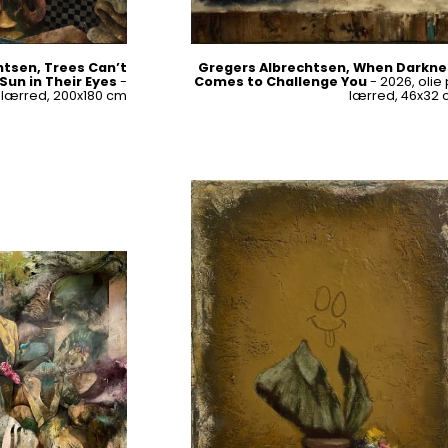
htsen, Trees Can’t
Gregers Albrechtsen, When Darkne
Sun in Their Eyes
-
Comes to Challenge You
- 2026, olie
å lærred, 200x180 cm
lærred, 46x32