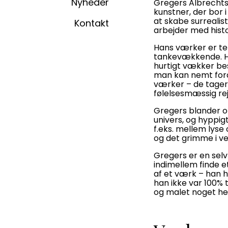
Nyheder
Gregers Albrechtse
kunstner, der bor 
at skabe surrealist
Kontakt
arbejder med histo
Hans værker er te
tankevækkende. H
hurtigt vækker be
man kan nemt ford
værker – de tage
følelsesmæssig re
Gregers blander of
univers, og hyppi
f.eks. mellem lyse
og det grimme i ve
Gregers er en selv
indimellem finde 
af et værk – han 
han ikke var 100% 
og malet noget hel