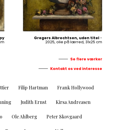
ppy
Gregers Albrechtsen, uden titel
-
 cm
2025, olie på lærred, 31x25 cm
Se flere værker
Kontakt os ved interesse
ttier
Filip Hartman
Frank Hollywood
anning
Judith Ernst
Kirsa Andreasen
o
Ole Ahlberg
Peter Skovgaard