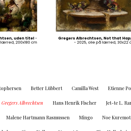
htsen, uden titel
-
Gregers Albrechtsen, Not that Ha
å lærred, 200x180 cm
- 2025, olie på lærred, 30x22
stophersen
Better Lübbert
Camilla West
Etienne Po
Gregers Albrechtsen
Hans Henrik Fischer
Jet-te L. R
Malene Hartmann Rasmussen
Mingo
Noe Kuremot