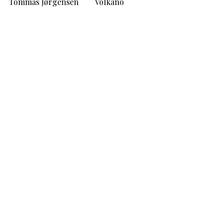
Tommas Jørgensen
Volkano